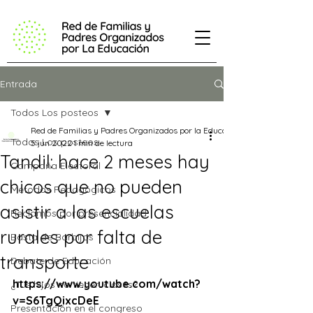
Entrada
Todos Los posteos
Red de Familias y Padres Organizados por la Educación
Todos Los posteos
5 jun 2022
1 min de lectura
Tandil: hace 2 meses hay
Campaña Electoral
chicos que no pueden
Métodos Pedagógicos
asistir a las escuelas
Reclamos por presencialidad
rurales por falta de
Basta de Barbijos
transporte
Debate de Educación
https://www.youtube.com/watch?
¿Tus hijos no tienen clases?
v=S6TgQixcDeE
Presentación en el congreso