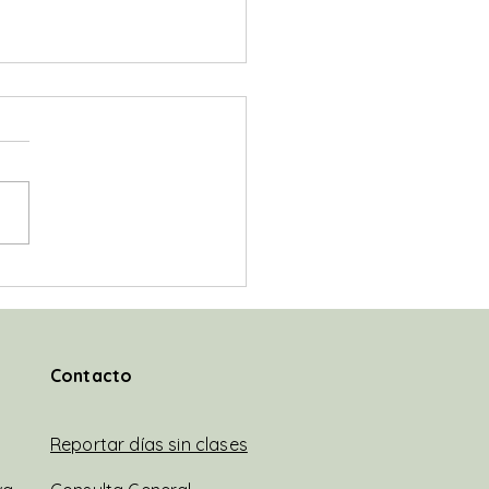
preguntamos si este es
amino para salir de la
edia educativa!?
@JavierMileiEconomista "Y
so insisto a la dirigencia
ica y a la sociedad civil a
ntrarnos en reconstruir la
el...
Contacto
Reportar días sin clases