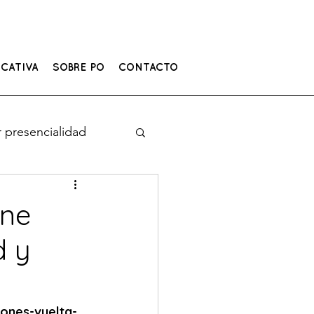
CATIVA
SOBRE PO
CONTACTO
 presencialidad
ene
d y
iones-vuelta-