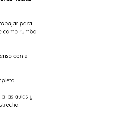
rabajar para 
iene como rumbo 
enso con el 
pleto. 
a las aulas y 
trecho. 