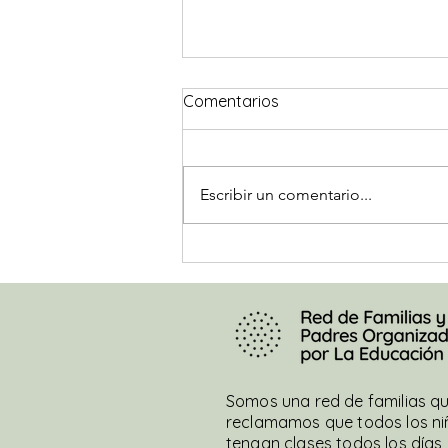
#DecileNoAGraham
Comentarios
La titular de la Defensoría de
NNyA explica que respetó
“acuerdos políticos” mientras se
Escribir un comentario...
vulneraban derechos
fundamentales de la niñez,...
Somos una red de familias q
reclamamos que todos los ni
tengan clases todos los días 