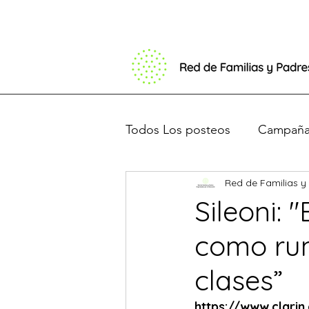
Todos Los posteos
Campaña 
Red de Familias y
Basta de Barbijos
Debat
Sileoni: 
como rum
Presentación en el congres
clases”
https://www.clarin