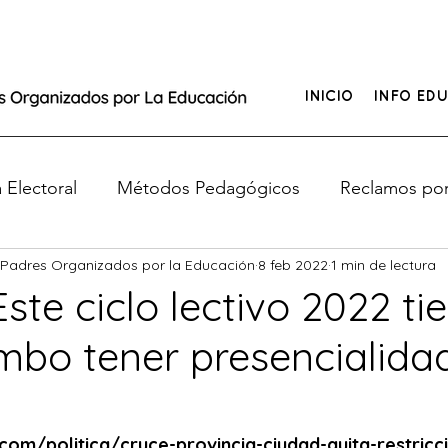
INICIO
INFO EDU
Electoral
Métodos Pedagógicos
Reclamos por
 Padres Organizados por la Educación
8 feb 2022
1 min de lectura
e de Educación
¿Tus hijos no tienen clases?
"Este ciclo lectivo 2022 ti
bo tener presencialida
o
.com/politica/cruce-provincia-ciudad-quita-restricc