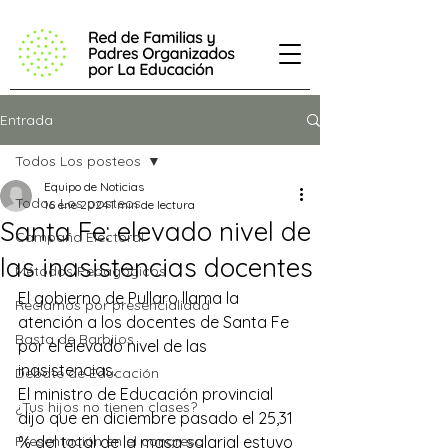
Entrada
Todos Los posteos
Equipo de Noticias
Todos Los posteos
16 ene 2024
1 min de lectura
Santa Fe: elevado nivel de
Campaña Electoral
las inasistencias docentes
Métodos Pedagógicos
El gobierno de Pullaro llama la 
Reclamos por presencialidad
atención a los docentes de Santa Fe 
Basta de Barbijos
por el elevado nivel de las 
inasistencias.
Debate de Educación
El ministro de Educación provincial 
¿Tus hijos no tienen clases?
dijo que en diciembre pasado el 25,31 
Presentación en el congreso
% del total de la masa salarial estuvo 