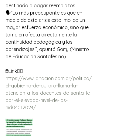
destinado a pagar reemplazos.
🗣️“Lo más preocupante es que en 
medio de esta crisis esto implica un 
mayor esfuerzo económico, sino que 
también afecta directamente la 
continuidad pedagógica y los 
aprendizajes.”, apuntó Goity (Ministro 
de Educación Santafesino) 
🌐Link👉🏻 
https://www.lanacion.com.ar/politica/
el-gobierno-de-pullaro-llama-la-
atencion-a-los-docentes-de-santa-fe-
por-el-elevado-nivel-de-las-
nid04012024/