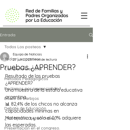
Entrada
Todos Los posteos
Equipo de Noticias
Todos Los posteos
27 jun 2023
1 min de lectura
Pruebas ¿APRENDER?
Campaña Electoral
Resultado de las pruebas 
Métodos Pedagógicos
¿APRENDER?
Reclamos por presencialidad
Una muestra de la estafa educativa 
argentina.
Basta de Barbijos
📊 82,4% de los chicos no alcanza 
Debate de Educación
capacidades mínimas en 
Matemática, y sólo el 0,1% adquiere 
¿Tus hijos no tienen clases?
las esperadas.
Presentación en el congreso