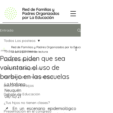
Entrada
Todos Los posteos
Red de Familias y Padres Organizados por la Educación
Todos Los posteos
12 oct 2021
1 min de lectura
Padres piden que sea
Campaña Electoral
voluntario el uso de
Métodos Pedagógicos
barbijo en las escuelas
Reclamos por presencialidad
La Mañana
Basta de Barbijos
Neuquén
Debate de Educación
08/10/21
¿Tus hijos no tienen clases?
📌 En un escenario epidemiológico 
Presentación en el congreso