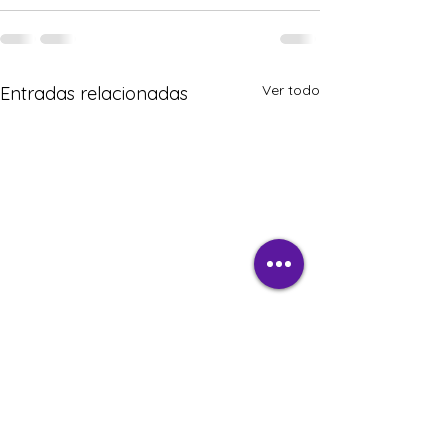
Ver todo
Entradas relacionadas
Día de clase efectivo
Nos preguntamo