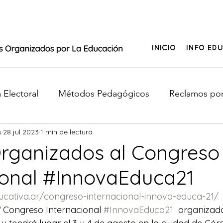
INICIO
INFO EDU
Electoral
Métodos Pedagógicos
Reclamos por
s
28 jul 2023
1 min de lectura
e de Educación
¿Tus hijos no tienen clases?
rganizados al Congreso
ional #InnovaEduca21
o
ducativa.ar/congreso-internacional-innova-educa-21/
6° Congreso Internacional 
#InnovaEduca21
  organizado