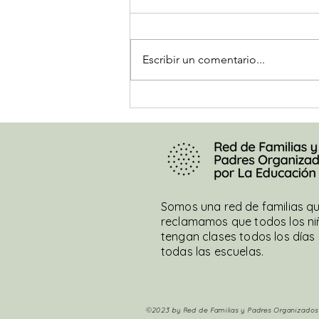
La titular de la Defensoría de
NNyA explica que respetó
“acuerdos políticos” mientras se
Escribir un comentario...
vulneraban derechos
fundamentales de la niñez,...
Somos una red de familias q
reclamamos que todos los ni
tengan clases todos los días 
todas las escuelas.
©2023 by Red de Familias y Padres Organizados