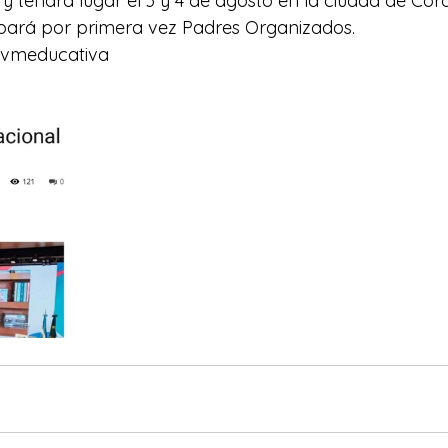
 y tendrá lugar el 3 y 4 de agosto en la ciudad de Cór
ipará por primera vez Padres Organizados.
@vmeducativa