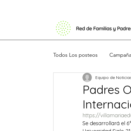
Todos Los posteos
Campaña 
Equipo de Noticia
Basta de Barbijos
Debat
Padres O
Internac
Presentación en el congres
https://villamariae
Se desarrollará el 