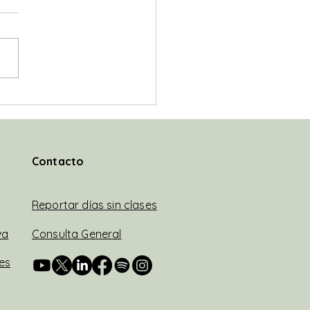
amino para salir de la
edia educativa!?
@JavierMileiEconomista "Y
so insisto a la dirigencia
ica y a la sociedad civil a
ntrarnos en reconstruir la
el...
Contacto
Reportar días sin clases
va
Consulta General
es