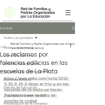
Entrada
Todos Los posteos
Red de Familias y Padres Organizados por la Educación
Todos Los posteos
1 jun 2022
1 min de lectura
Los reclamos por
Campaña Electoral
falencias edilicias en las
Métodos Pedagógicos
escuelas de La Plata
Reclamos por presencialidad
https://www.eldia.com/nota/2022-
Basta de Barbijos
5-30-9-29-0-llego-el-frio-y-en-las-
Debate de Educación
escuelas-de-la-plata-ya-hacen-
frazadazos-por-la-falta-de-
¿Tus hijos no tienen clases?
estufas-la-ciudad
Presentación en el congreso