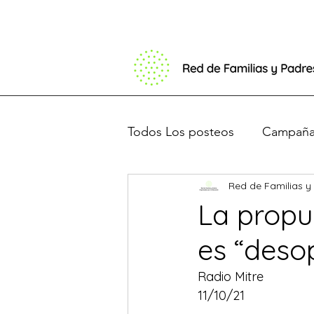
Todos Los posteos
Campaña 
Red de Familias y
Basta de Barbijos
Debat
La propu
es “desop
Presentación en el congres
Radio Mitre 
11/10/21