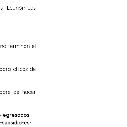
es Económicas 
 
o terminan el 
para chicos de 
pare de hacer 
e-egresados-
-subsidio-es-