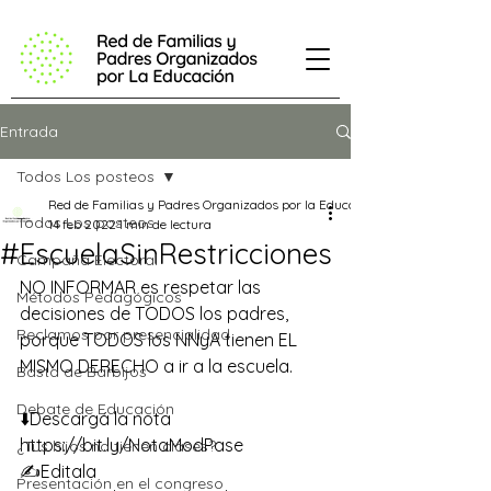
Entrada
Todos Los posteos
Red de Familias y Padres Organizados por la Educación
Todos Los posteos
14 feb 2022
1 min de lectura
#EscuelaSinRestricciones
Campaña Electoral
NO INFORMAR es respetar las 
Métodos Pedagógicos
decisiones de TODOS los padres, 
Reclamos por presencialidad
porque TODOS los NNyA tienen EL 
MISMO DERECHO a ir a la escuela.
Basta de Barbijos
Debate de Educación
⬇️Descargá la nota 
https://bit.ly/NotaModPase
¿Tus hijos no tienen clases?
✍️Editala
Presentación en el congreso