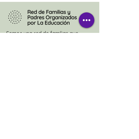
Somos una red de familias que
reclamamos que todos los niños
tengan clases todos los días y en
todas las escuelas.
Sobre Padres Org
¿Qué es Padres Org
Comunicación
#AbranLasEscuelas
Info Educativa
Legislación Educativa
Preguntas Frecuentes