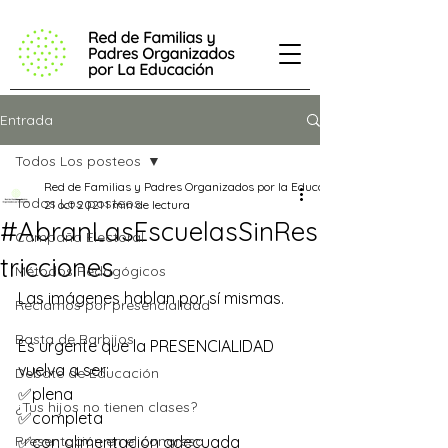
Entrada
Todos Los posteos
Red de Familias y Padres Organizados por la Educación
Todos Los posteos
21 oct 2021
1 min de lectura
#AbranLasEscuelasSinRes
Campaña Electoral
tricciones
Métodos Pedagógicos
Las imágenes hablan por sí mismas.
Reclamos por presencialidad
Basta de Barbijos
Es urgente que la PRESENCIALIDAD 
vuelva a ser:
Debate de Educación
✅plena
¿Tus hijos no tienen clases?
✅completa
Presentación en el congreso
✅con alimentación adecuada