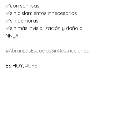
✅con sonrisas
✅sin aislamientos innecesarios
✅sin demoras
✅sin más invisibilización y daño a 
NNyA
#AbranLasEscuelasSinRestricciones
ES HOY, 
#CFE