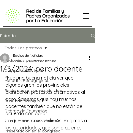
Entrada
Todos Los posteos
Equipo de Noticias
Todos Los posteos
7 abr 2024
1 min de lectura
1/3/2024: paro docente
Campaña Electoral
"Fue una buena noticia ver que 
Métodos Pedagógicos
algunos gremios provinciales 
Reclamos por presencialidad
plantearon protestas alternativas al 
paro. Sabemos que hay muchos 
Basta de Barbijos
docentes también que no están de 
Debate de Educación
acuerdo con parar.
Lo que nosotros pedimos, exigimos a 
¿Tus hijos no tienen clases?
las autoridades, que son a quienes 
Presentación en el congreso