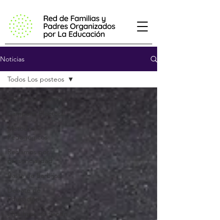
Noticias
Todos Los posteos
Todos Los posteos
Campaña Electoral
Métodos
Pedagógicos
Reclamos por
presencialidad
Basta de Barbijos
Debate de
Educación
¿Tus hijos no tienen