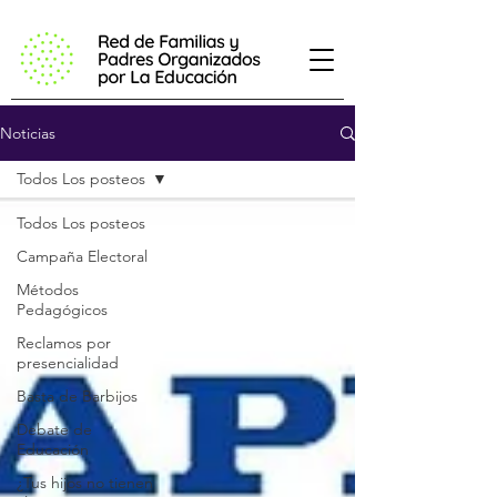
Noticias
Todos Los posteos
Todos Los posteos
Campaña Electoral
Métodos
Pedagógicos
Reclamos por
presencialidad
Basta de Barbijos
Debate de
Educación
¿Tus hijos no tienen