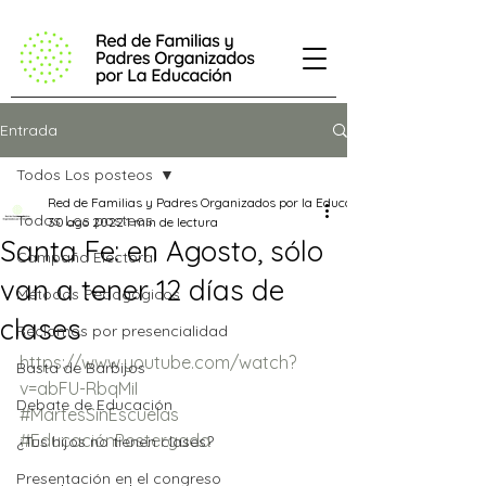
Entrada
Todos Los posteos
Red de Familias y Padres Organizados por la Educación
Todos Los posteos
30 ago 2022
1 min de lectura
Santa Fe: en Agosto, sólo
Campaña Electoral
van a tener 12 días de
Métodos Pedagógicos
clases
Reclamos por presencialidad
https://www.youtube.com/watch?
Basta de Barbijos
v=abFU-RbqMiI
Debate de Educación
#MartesSinEscuelas
#EducaciónPostergada
¿Tus hijos no tienen clases?
Presentación en el congreso