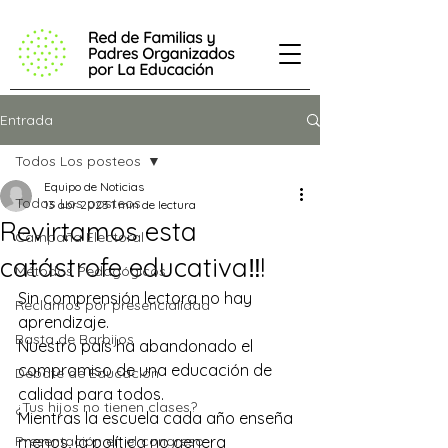
Entrada
Todos Los posteos
Equipo de Noticias
Todos Los posteos
13 abr 2023
1 min de lectura
Revirtamos esta
Campaña Electoral
catástrofe educativa‼️!
Métodos Pedagógicos
Sin comprensión lectora no hay 
Reclamos por presencialidad
aprendizaje.
Basta de Barbijos
Nuestro país ha abandonado el 
compromiso de una educación de 
Debate de Educación
calidad para todos.
¿Tus hijos no tienen clases?
Mientras la escuela cada año enseña 
Presentación en el congreso
menos, la política no genera 