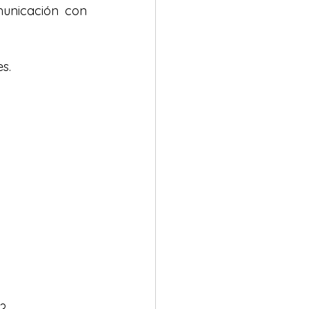
municación con 
s. 
 
? 