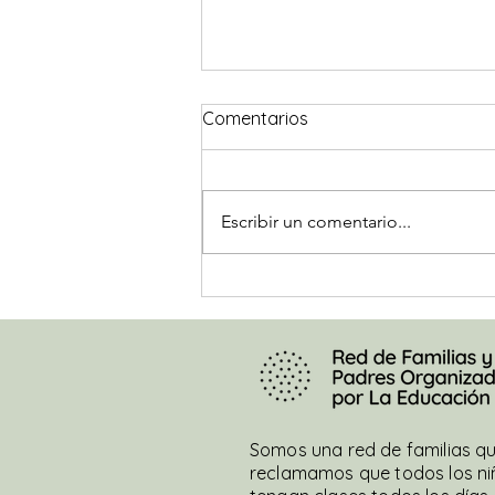
#DecileNoAGraham
Comentarios
La titular de la Defensoría de
NNyA explica que respetó
“acuerdos políticos” mientras se
Escribir un comentario...
vulneraban derechos
fundamentales de la niñez,...
Somos una red de familias q
reclamamos que todos los ni