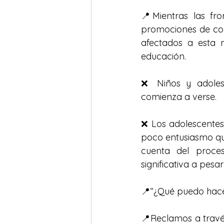
📍Mientras las fro
promociones de co
afectados a esta n
educación.
❌ Niños y adolesc
comienza a verse. 
❌ Los adolescentes 
poco entusiasmo que
cuenta del proce
significativa a pesa
📍“¿Qué puedo hacer
📍Reclamos a través