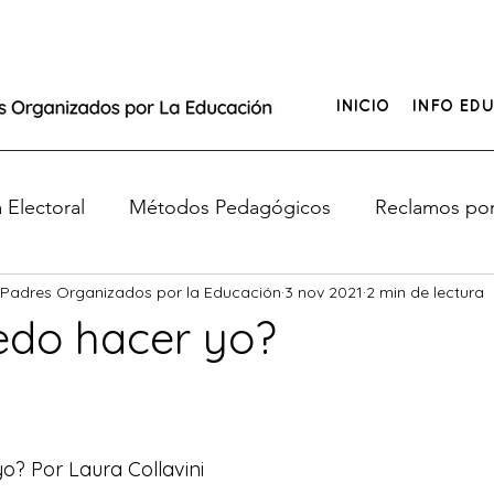
INICIO
INFO EDU
Electoral
Métodos Pedagógicos
Reclamos por
 Padres Organizados por la Educación
3 nov 2021
2 min de lectura
e de Educación
¿Tus hijos no tienen clases?
edo hacer yo?
o
o? Por Laura Collavini