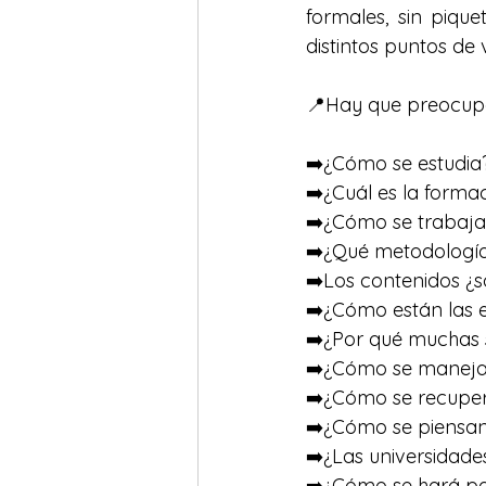
formales, sin piqu
distintos puntos de v
📍Hay que preocupar
➡️¿Cómo se estudia
➡️¿Cuál es la forma
➡️¿Cómo se trabaja 
➡️¿Qué metodología
➡️Los contenidos 
➡️¿Cómo están las e
➡️¿Por qué muchas s
➡️¿Cómo se manejan 
➡️¿Cómo se recuper
➡️¿Cómo se piensan
➡️¿Las universidade
➡️¿Cómo se hará par