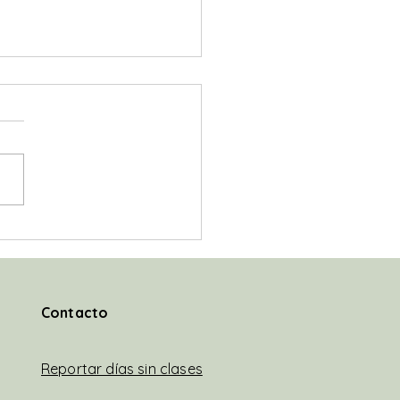
preguntamos si este es
amino para salir de la
edia educativa!?
@JavierMileiEconomista "Y
so insisto a la dirigencia
ica y a la sociedad civil a
ntrarnos en reconstruir la
el...
Contacto
Reportar días sin clases