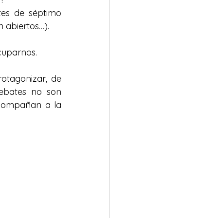
es de séptimo 
 abiertos…).
cuparnos.
otagonizar, de 
ebates no son 
compañan a la 