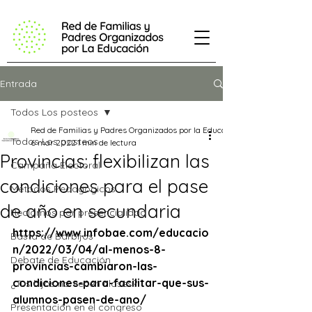
Entrada
Todos Los posteos
Red de Familias y Padres Organizados por la Educación
Todos Los posteos
6 mar 2022
1 min de lectura
Provincias: flexibilizan las
Campaña Electoral
condiciones para el pase
Métodos Pedagógicos
de año en secundaria
Reclamos por presencialidad
https://www.infobae.com/educacio
Basta de Barbijos
n/2022/03/04/al-menos-8-
Debate de Educación
provincias-cambiaron-las-
condiciones-para-facilitar-que-sus-
¿Tus hijos no tienen clases?
alumnos-pasen-de-ano/
Presentación en el congreso