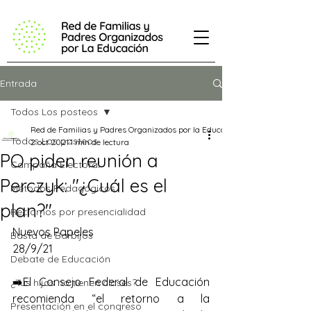
Entrada
Todos Los posteos
Red de Familias y Padres Organizados por la Educación
Todos Los posteos
2 oct 2021
1 min de lectura
PO piden reunión a
Campaña Electoral
Perczyk: "¿Cuál es el
Métodos Pedagógicos
plan?"
Reclamos por presencialidad
Nuevos Papeles
Basta de Barbijos
28/9/21
Debate de Educación
➡️El Consejo Federal de Educación 
¿Tus hijos no tienen clases?
recomienda “el retorno a la 
Presentación en el congreso