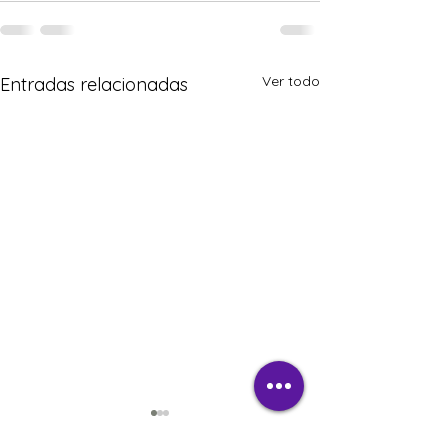
Ver todo
Entradas relacionadas
Día de clase efectivo
Nos preguntamo