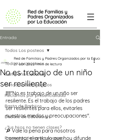
Entrada
Todos Los posteos
Red de Familias y Padres Organizados por la Educación
Todos Los posteos
27 abr 2022
1 min de lectura
No es trabajo de un niño
Campaña Electoral
ser resiliente
Métodos Pedagógicos
‼️‼️"No es trabajo de un niño ser 
Reclamos por presencialidad
resiliente. Es el trabajo de los padres 
Basta de Barbijos
ser resilientes para ellos, evitarles 
nuestros miedos y preocupaciones".
Debate de Educación
¿Tus hijos no tienen clases?
🔎 Vale la pena para nosotros 
Presentación en el congreso
comentar el artículo que hoy difunde 