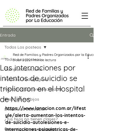
Entrada
Todos Los posteos
Red de Familias y Padres Organizados por la Educación
Todos Los posteos
5 abr 2022
1 min de lectura
Las internaciones por
Campaña Electoral
intentos de suicidio se
Métodos Pedagógicos
triplicaron en el Hospital
Reclamos por presencialidad
de Niños
Basta de Barbijos
https://www.lanacion.com.ar/lifest
Debate de Educación
yle/alerta-aumentan-los-intentos-
¿Tus hijos no tienen clases?
de-suicidio-autolesiones-e-
Presentación en el congreso
internaciones-psiquiatricas-de-