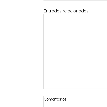
Entradas relacionadas
#DecileNoAGraham
Comentarios
La titular de la Defensoría de