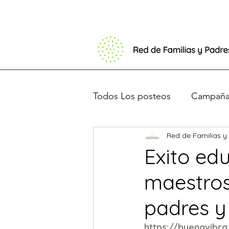
Todos Los posteos
Campaña 
Red de Familias y
Basta de Barbijos
Debat
Exito edu
maestros
Presentación en el congres
padres y
https://buenavibra