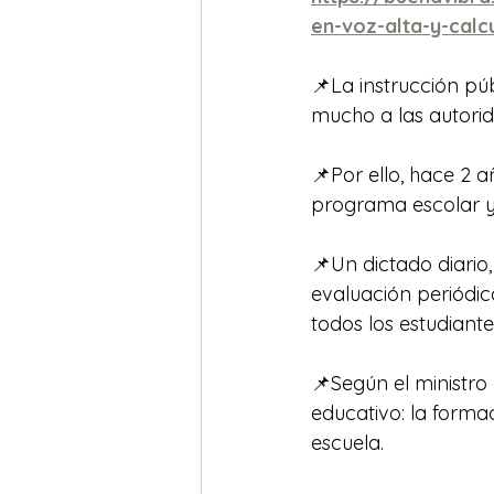
en-voz-alta-y-cal
📌La instrucción pú
mucho a las autorid
📌Por ello, hace 2 
programa escolar y
📌Un dictado diario,
evaluación periódic
todos los estudiante
📌Según el ministro
educativo: la formac
escuela. 