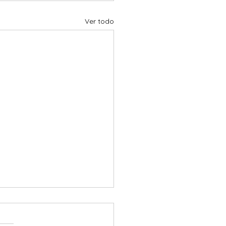
Ver todo
preguntamos si este es
amino para salir de la