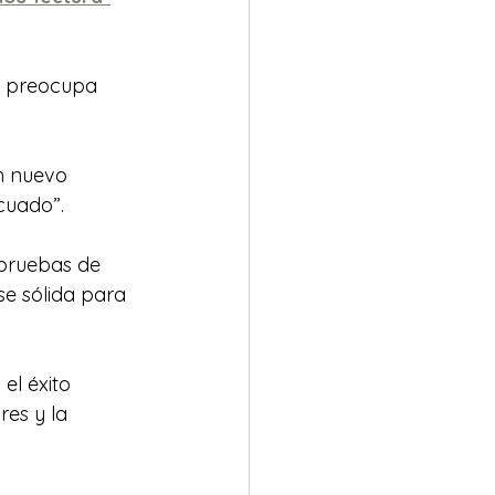
o preocupa 
n nuevo 
cuado”.
 pruebas de 
se sólida para 
el éxito 
es y la 