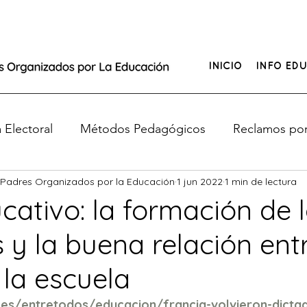
INICIO
INFO EDU
Electoral
Métodos Pedagógicos
Reclamos por
 Padres Organizados por la Educación
1 jun 2022
1 min de lectura
e de Educación
¿Tus hijos no tienen clases?
cativo: la formación de 
 y la buena relación entr
o
 la escuela
.es/entretodos/educacion/francia-volvieron-dictad