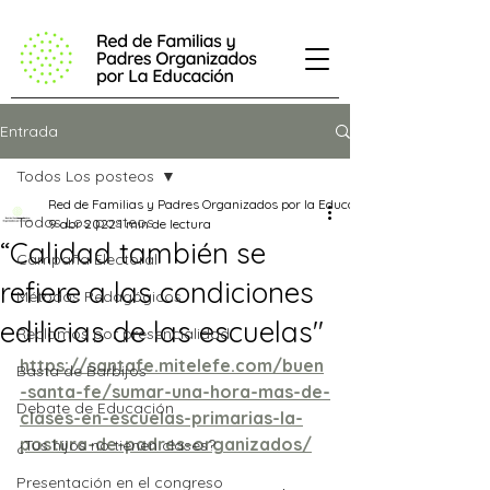
Entrada
Todos Los posteos
Red de Familias y Padres Organizados por la Educación
Todos Los posteos
9 abr 2022
1 min de lectura
“Calidad también se
Campaña Electoral
refiere a las condiciones
Métodos Pedagógicos
edilicias de las escuelas"
Reclamos por presencialidad
https://santafe.mitelefe.com/buen
Basta de Barbijos
-santa-fe/sumar-una-hora-mas-de-
Debate de Educación
clases-en-escuelas-primarias-la-
postura-de-padres-organizados/
¿Tus hijos no tienen clases?
Presentación en el congreso