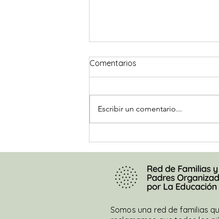
#DecileNoAGraham
Comentarios
La titular de la Defensoría de
NNyA explica que respetó
“acuerdos políticos” mientras se
Escribir un comentario...
vulneraban derechos
fundamentales de la niñez,...
Somos una red de familias q