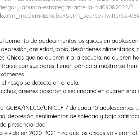
iesgo-y-apuran-estrategias-ante-la-nid09082022/?
d&utm_medium=Echobox&utm_source=Twitter&s=08
 el aumento de padecimientos psíquicos en adolescen
depresión, ansiedad, fobia, desórdenes alimentarios, 
s. Chicos que no quieren ir a la escuela, no quieren h
ntrarse con sus pares, tienen pánico a mostrarse frent
exámenes. 
l riesgo se detecta en el aula.
muchos, quienes pasaron a secundaria en cuarentena 
el GCBA/INECO/UNICEF 7 de cada 10 adolescentes tu
d, depresión, sentimientos de soledad y baja satisfacc
 de presencialidad. 
o vivido en 2020-2021 hizo que los chicos volvieran al