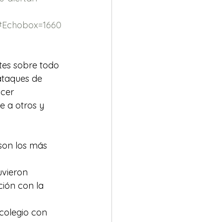
#Echobox=1660
tes sobre todo 
ataques de 
acer 
e a otros y 
son los más 
vieron 
ión con la 
 colegio con 