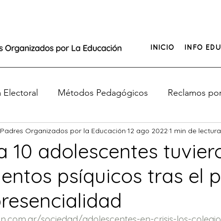
INICIO
INFO EDU
Electoral
Métodos Pedagógicos
Reclamos por
 Padres Organizados por la Educación
12 ago 2022
1 min de lectura
e de Educación
¿Tus hijos no tienen clases?
a 10 adolescentes tuvier
entos psíquicos tras el 
o
resencialidad
n.com.ar/sociedad/adolescentes-en-crisis-los-colegio