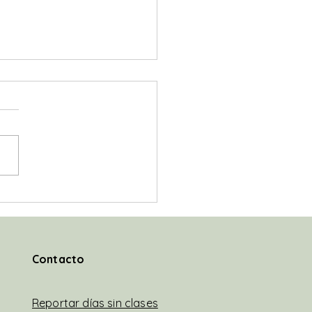
preguntamos si este es
amino para salir de la
edia educativa!?
@JavierMileiEconomista "Y
so insisto a la dirigencia
ica y a la sociedad civil a
ntrarnos en reconstruir la
el...
Contacto
Reportar días sin clases