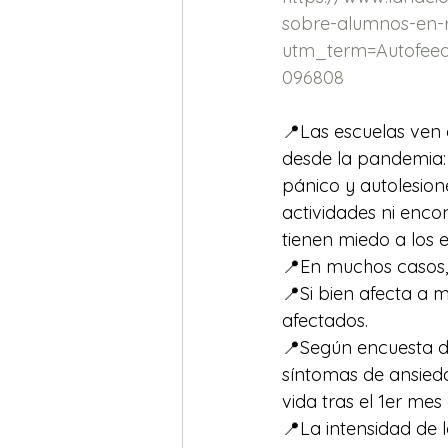
sobre-alumnos-en-r
utm_term=Autofee
096808
📍Las escuelas ven
desde la pandemia: 
pánico y autolesione
actividades ni enco
tienen miedo a los 
📍En muchos casos, e
📍Si bien afecta a 
afectados. 
📍Según encuesta d
síntomas de ansieda
vida tras el 1er mes
📍La intensidad de l