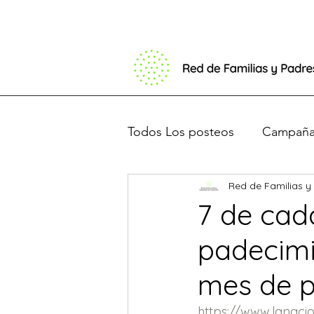
Todos Los posteos
Campaña 
Red de Familias y
Basta de Barbijos
Debat
7 de cad
padecimi
Presentación en el congres
mes de p
https://www.lanacio